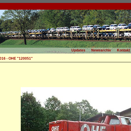
Updates
Newsarchiv
Kontakt
016 - OHE "120051"