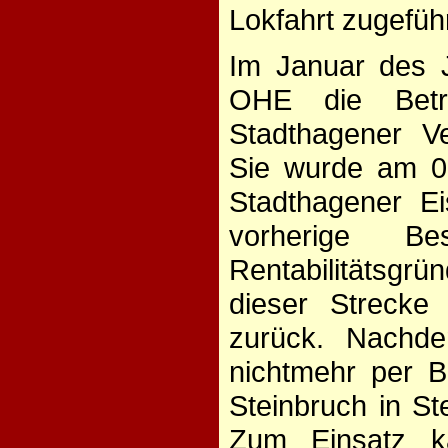
Lokfahrt zugeführ
Im Januar des 
OHE die Betri
Stadthagener Ve
Sie wurde am 01
Stadthagener E
vorherige B
Rentabilitätsgrün
dieser Strecke
zurück. Nachde
nichtmehr per B
Steinbruch in S
Zum Einsatz k