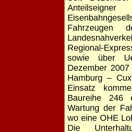
Anteilseign
Eisenbahngesell
Fahrzeugen 
Landesnahverk
Regional-Expr
sowie über Ue
Dezember 2007 
Hamburg – Cux
Einsatz kommen
Baureihe 246 e
Wartung der Fah
wo eine OHE Lok 
Die Unterhal