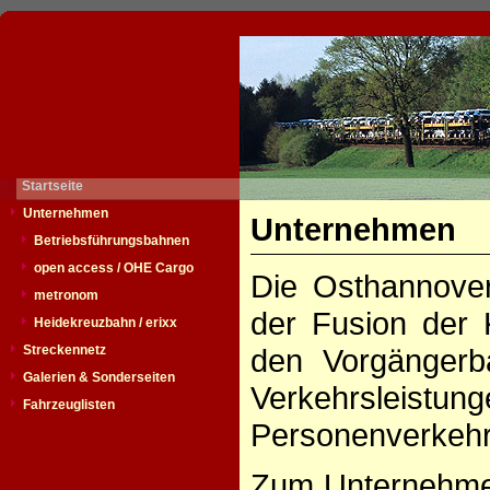
Startseite
Unternehmen
Unternehmen
Betriebsführungsbahnen
open access / OHE Cargo
Die Osthannove
metronom
der Fusion der 
Heidekreuzbahn / erixx
Streckennetz
den Vorgängerb
Galerien & Sonderseiten
Verkehrsleistu
Fahrzeuglisten
Personenverkehr.
Zum Unternehme