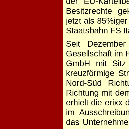
der EU-Kartellb
Besitzrechte g
jetzt als 85%ige
Staatsbahn FS It
Seit Dezember
Gesellschaft im 
GmbH mit Sitz 
kreuzförmige St
Nord-Süd Rich
Richtung mit de
erhielt die erix
im Ausschreibu
das Unternehmen