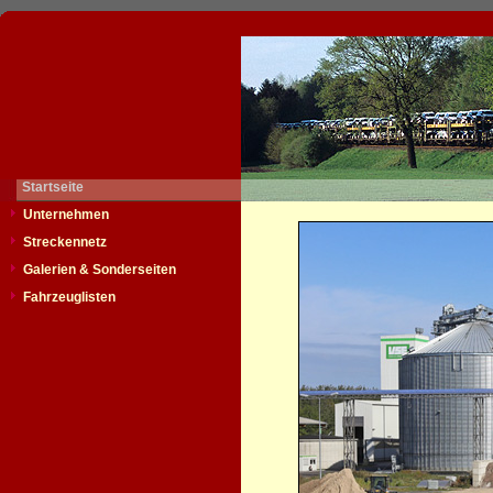
Startseite
Unternehmen
Streckennetz
Galerien & Sonderseiten
Fahrzeuglisten