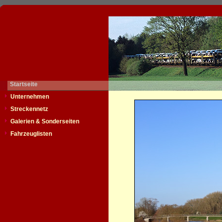
Startseite
Unternehmen
Streckennetz
Galerien & Sonderseiten
Fahrzeuglisten