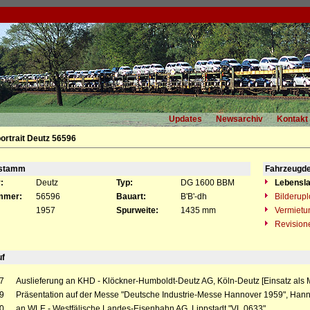
Updates
Newsarchiv
Kontakt
ortrait Deutz 56596
gstamm
Fahrzeugde
:
Deutz
Typ:
DG 1600 BBM
Lebensla
mmer:
56596
Bauart:
B'B'-dh
Bilderup
1957
Spurweite:
1435 mm
Vermietu
Revision
uf
7
Auslieferung an KHD - Klöckner-Humboldt-Deutz AG, Köln-Deutz [Einsatz als M
9
Präsentation auf der Messe "Deutsche Industrie-Messe Hannover 1959", Hann
0
an WLE - Westfälische Landes-Eisenbahn AG, Lippstadt "VL 0633"