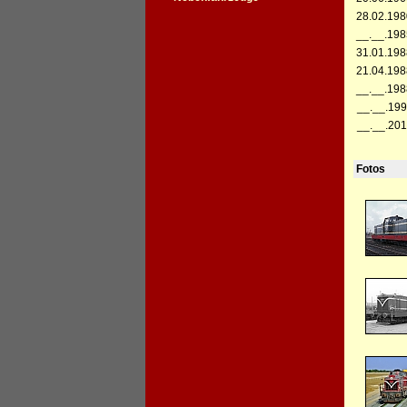
28.02.198
__.__.198
31.01.198
21.04.198
__.__.198
__.__.199
__.__.201
Fotos