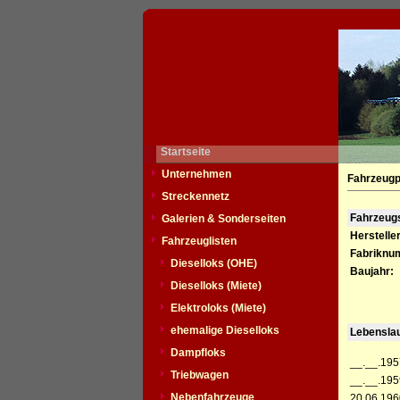
Startseite
Unternehmen
Fahrzeugp
Streckennetz
Fahrzeu
Galerien & Sonderseiten
Hersteller
Fahrzeuglisten
Fabriknu
Dieselloks (OHE)
Baujahr:
Dieselloks (Miete)
Elektroloks (Miete)
ehemalige Dieselloks
Lebensla
Dampfloks
__.__.195
Triebwagen
__.__.195
Nebenfahrzeuge
20.06.196