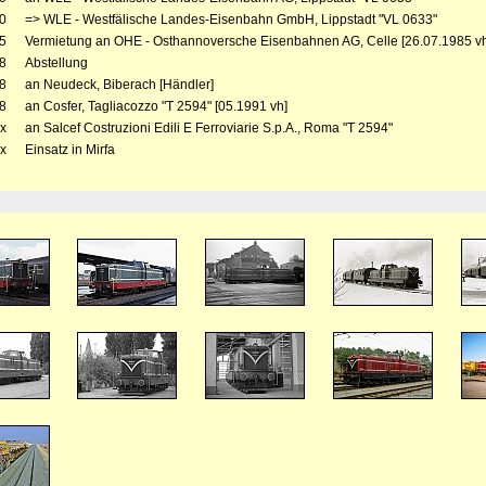
0
=> WLE - Westfälische Landes-Eisenbahn GmbH, Lippstadt "VL 0633"
5
Vermietung an OHE - Osthannoversche Eisenbahnen AG, Celle [26.07.1985 v
8
Abstellung
8
an Neudeck, Biberach [Händler]
8
an Cosfer, Tagliacozzo "T 2594" [05.1991 vh]
x
an Salcef Costruzioni Edili E Ferroviarie S.p.A., Roma "T 2594"
x
Einsatz in Mirfa