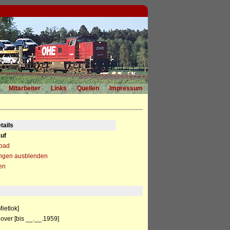
Mitarbeiter
Links
Quellen
Impressum
tails
uf
load
ngen ausblenden
en
ietlok]
over [bis __.__.1959]