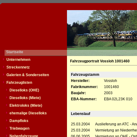
Startseite
Unternehmen
Fahrzeugportrait Vossloh 1001460
Streckennetz
Fahrzeugstamm
Galerien & Sonderseiten
Hersteller:
Vossloh
Fahrzeuglisten
Fabriknummer:
1001460
Dieselloks (OHE)
Baujahr:
2003
Dieselloks (Miete)
EBA-Nummer:
EBA 02L23K 010
Elektroloks (Miete)
ehemalige Dieselloks
Lebenslauf
Dampfloks
25.03.2004
Auslieferung an ATC - A
Triebwagen
25.03.2004
Vermietung an Niederrhei
Nebenfahrzeuge
06.06.2005
Vermietung an OHE - Ost