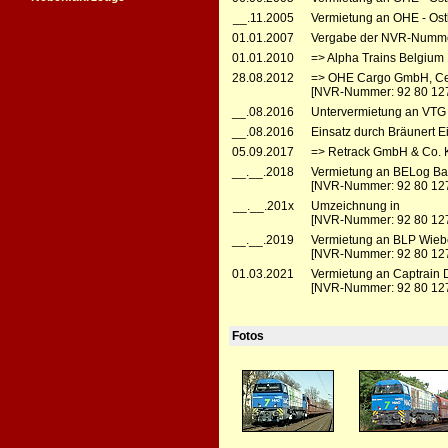
__.11.2005
Vermietung an OHE - Ost
01.01.2007
Vergabe der NVR-Numme
01.01.2010
=> Alpha Trains Belgium
28.08.2012
=> OHE Cargo GmbH, Cell
[NVR-Nummer: 92 80 127
__.08.2016
Untervermietung an VTG 
__.08.2016
Einsatz durch Bräunert 
05.09.2017
=> Retrack GmbH & Co. K
__.__.2018
Vermietung an BELog Bau
[NVR-Nummer: 92 80 12
__.__.201x
Umzeichnung in
[NVR-Nummer: 92 80 12
__.__.2019
Vermietung an BLP Wiebe
[NVR-Nummer: 92 80 12
01.03.2021
Vermietung an Captrain
[NVR-Nummer: 92 80 12
Fotos