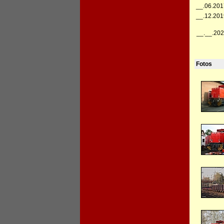
__.06.201
__.12.201
__.__.202
Fotos