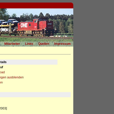
Mitarbeiter
Links
Quellen
Impressum
tails
uf
load
ngen ausblenden
en
2003]