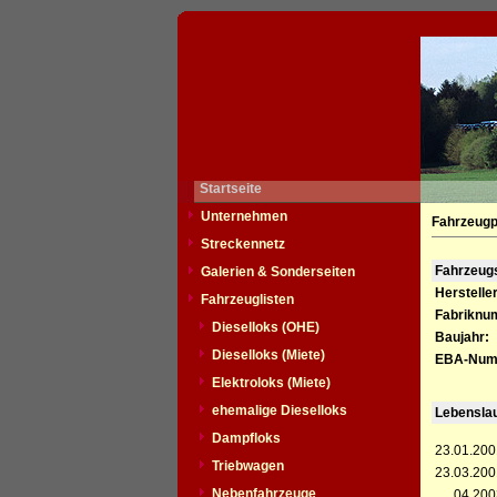
Startseite
Unternehmen
Fahrzeugp
Streckennetz
Fahrzeu
Galerien & Sonderseiten
Hersteller
Fahrzeuglisten
Fabriknu
Dieselloks (OHE)
Baujahr:
Dieselloks (Miete)
EBA-Num
Elektroloks (Miete)
ehemalige Dieselloks
Lebensla
Dampfloks
23.01.200
Triebwagen
23.03.200
Nebenfahrzeuge
__.04.200