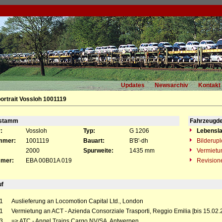
Updates
Newsarchiv
Kontakt
ortrait Vossloh 1001119
gstamm
Fahrzeugde
:
Vossloh
Typ:
G 1206
Lebensla
mmer:
1001119
Bauart:
B'B'-dh
Bilderup
2000
Spurweite:
1435 mm
Vermietu
mer:
EBA 00B01A 019
Revision
uf
1
Auslieferung an Locomotion Capital Ltd., London
1
Vermietung an ACT - Azienda Consorziale Trasporti, Reggio Emilia [bis 15.02.
3
=> ATC - Angel Trains Cargo NV/SA, Antwerpen