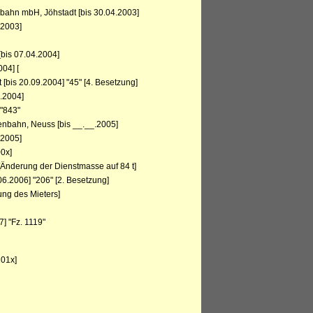
bahn mbH, Jöhstadt [bis 30.04.2003]
.2003]
bis 07.04.2004]
04] [
[bis 20.09.2004] "45" [4. Besetzung]
.2004]
"843"
nbahn, Neuss [bis __.__.2005]
.2005]
0x]
[Änderung der Dienstmasse auf 84 t]
06.2006] "206" [2. Besetzung]
ung des Mieters]
] "Fz. 1119"
201x]