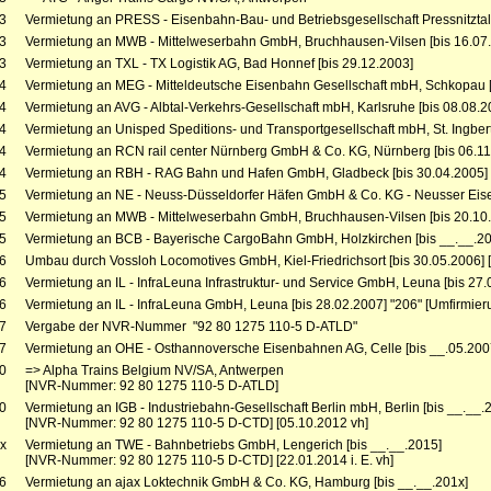
3
Vermietung an PRESS - Eisenbahn-Bau- und Betriebsgesellschaft Pressnitztal
3
Vermietung an MWB - Mittelweserbahn GmbH, Bruchhausen-Vilsen [bis 16.07
3
Vermietung an TXL - TX Logistik AG, Bad Honnef [bis 29.12.2003]
4
Vermietung an MEG - Mitteldeutsche Eisenbahn Gesellschaft mbH, Schkopau [
4
Vermietung an AVG - Albtal-Verkehrs-Gesellschaft mbH, Karlsruhe [bis 08.08.20
4
Vermietung an Unisped Speditions- und Transportgesellschaft mbH, St. Ingbert 
4
Vermietung an RCN rail center Nürnberg GmbH & Co. KG, Nürnberg [bis 06.11
4
Vermietung an RBH - RAG Bahn und Hafen GmbH, Gladbeck [bis 30.04.2005] 
5
Vermietung an NE - Neuss-Düsseldorfer Häfen GmbH & Co. KG - Neusser Eise
5
Vermietung an MWB - Mittelweserbahn GmbH, Bruchhausen-Vilsen [bis 20.10
5
Vermietung an BCB - Bayerische CargoBahn GmbH, Holzkirchen [bis __.__.20
6
Umbau durch Vossloh Locomotives GmbH, Kiel-Friedrichsort [bis 30.05.2006] 
6
Vermietung an IL - InfraLeuna Infrastruktur- und Service GmbH, Leuna [bis 27.
6
Vermietung an IL - InfraLeuna GmbH, Leuna [bis 28.02.2007] "206" [Umfirmier
7
Vergabe der NVR-Nummer "92 80 1275 110-5 D-ATLD"
7
Vermietung an OHE - Osthannoversche Eisenbahnen AG, Celle [bis __.05.2007
0
=> Alpha Trains Belgium NV/SA, Antwerpen
[NVR-Nummer: 92 80 1275 110-5 D-ATLD]
0
Vermietung an IGB - Industriebahn-Gesellschaft Berlin mbH, Berlin [bis __.__.
[NVR-Nummer: 92 80 1275 110-5 D-CTD] [05.10.2012 vh]
x
Vermietung an TWE - Bahnbetriebs GmbH, Lengerich [bis __.__.2015]
[NVR-Nummer: 92 80 1275 110-5 D-CTD] [22.01.2014 i. E. vh]
6
Vermietung an ajax Loktechnik GmbH & Co. KG, Hamburg [bis __.__.201x]