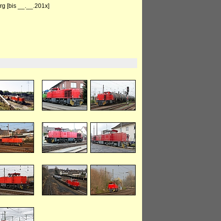
g [bis __.__.201x]