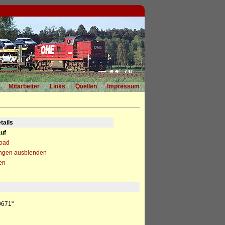
Mitarbeiter
Links
Quellen
Impressum
tails
uf
load
ngen ausblenden
en
0671"