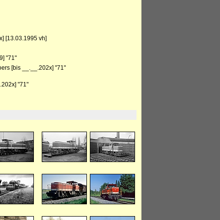
] [13.03.1995 vh]
] "71"
rs [bis __.__.202x] "71"
202x] "71"