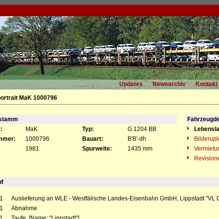
Updates
Newsarchiv
Kontakt
ortrait MaK 1000796
gstamm
Fahrzeugde
:
MaK
Typ:
G 1204 BB
Lebensla
mmer:
1000796
Bauart:
B'B'-dh
Bilderup
1981
Spurweite:
1435 mm
Vermietu
Revision
uf
1
Auslieferung an WLE - Westfälische Landes-Eisenbahn GmbH, Lippstadt "VL 
1
Abnahme
1
Taufe [Name: "Lippstadt"]