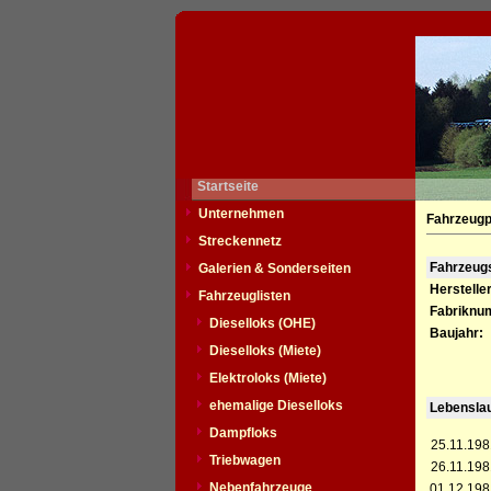
Startseite
Unternehmen
Fahrzeugp
Streckennetz
Fahrzeu
Galerien & Sonderseiten
Hersteller
Fahrzeuglisten
Fabriknu
Dieselloks (OHE)
Baujahr:
Dieselloks (Miete)
Elektroloks (Miete)
ehemalige Dieselloks
Lebensla
Dampfloks
25.11.198
Triebwagen
26.11.198
Nebenfahrzeuge
01.12.198