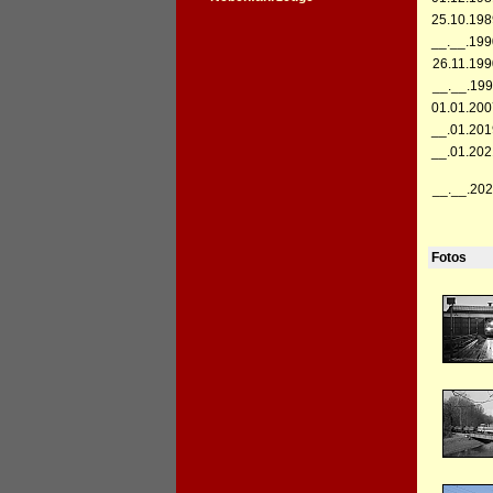
25.10.198
__.__.199
26.11.199
__.__.199
01.01.200
__.01.201
__.01.202
__.__.202
Fotos