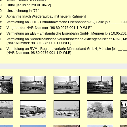
9
Unfall [Kollision mit VL 0672]
0
Umzeichnung in "71"
0
Abnahme [nach Wiederaufbau mit neuem Rahmen]
x
Vermietung an OHE - Osthannoversche Eisenbahnen AG, Celle [bis __.__.199x
7
Vergabe der NVR-Nummer "98 80 0276 001-1 D-WLE"
9
Vermietung an EEB - Emsländische Eisenbahn GmbH, Meppen [bis 10.05.2019
1
Vermietung an Niederrheinische Verkehrsbetriebe Aktiengesellschaft NIAG, Moe
[NVR-Nummer: 98 80 0276 001-1 D-WLE]
x
Vermietung an RVM - Regionalverkehr Münsterland GmbH, Münster [bis __.__.
[NVR-Nummer: 98 80 0276 001-1 D-WLE]