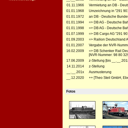
01.11.1966
Vermietung an DB - Deut
01.01.1968
Umzeichnung in "291 90
01.01.1972
an DB - Deutsche Bunde
01.01.1994
=> DB AG - Deutsche Bah
01.01.1998
=> DB AG - Deutsche Ba
01.07.1999
=> DB Cargo AG "291 90
01.09.2003
=> Railion Deutschland 
01.01.2007
Vergabe der NVR-Numme
16.02.2009
=> DB Schenker Rail Deu
[NVR-Nummer: 98 80 32
17.06.2009
z-Stellung [bis __.__.201
14.11.2014
z-Stellung
__.__.201x
Ausmusterung
__.12.2020
++ [Theo Steil GmbH, Eb
Fotos