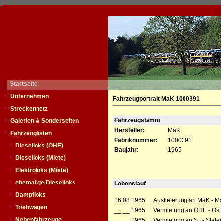
Startseite
Unternehmen
Fahrzeugportrait MaK 1000391
Streckennetz
Fahrzeugstamm
Galerien & Sonderseiten
Hersteller:
MaK
Fahrzeuglisten
Fabriknummer:
1000391
Dieselloks (OHE)
Baujahr:
1965
Dieselloks (Miete)
Elektroloks (Miete)
ehemalige Dieselloks
Lebenslauf
Dampfloks
16.08.1965
Auslieferung an MaK - Ma
Triebwagen
__.__.1965
Vermietung an OHE - Ost
Nebenfahrzeuge
__.__.1965
Vermietung an SJ - State