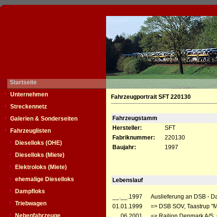
Startseite
Unternehmen
Fahrzeugportrait SFT 220130
Streckennetz
Fahrzeugstamm
Galerien & Sonderseiten
Hersteller:
SFT
Fahrzeuglisten
Fabriknummer:
220130
Dieselloks (OHE)
Baujahr:
1997
Dieselloks (Miete)
Elektroloks (Miete)
ehemalige Dieselloks
Lebenslauf
Dampfloks
__.__.1997
Auslieferung an DSB - D
Triebwagen
01.01.1999
=> DSB SOV, Taastrup "
Nebenfahrzeuge
__.06.2001
=> Railion Denmark A/S, 