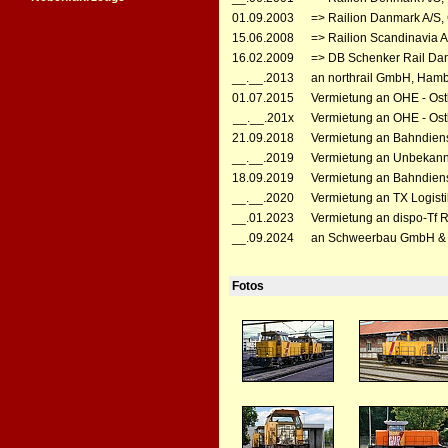
01.09.2003
=> Railion Danmark A/S, 
15.06.2008
=> Railion Scandinavia A
16.02.2009
=> DB Schenker Rail Dan
__.__.2013
an northrail GmbH, Hamb
01.07.2015
Vermietung an OHE - Ost
__.__.201x
Vermietung an OHE - Ost
21.09.2018
Vermietung an Bahndiens
__.__.2019
Vermietung an Unbekannt
18.09.2019
Vermietung an Bahndienst
__.__.2020
Vermietung an TX Logisti
__.01.2023
Vermietung an dispo-Tf R
__.09.2024
an Schweerbau GmbH & 
Fotos