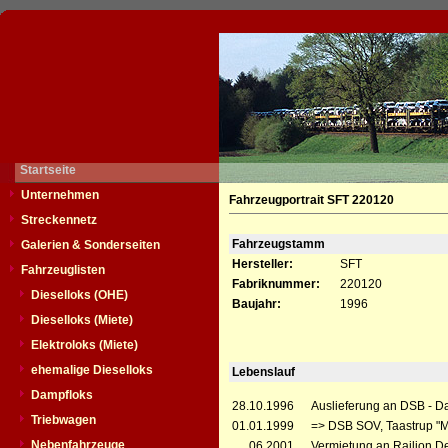
Startseite
Unternehmen
Fahrzeugportrait SFT 220120
Streckennetz
Fahrzeugstamm
Galerien & Sonderseiten
Hersteller:
SFT
Fahrzeuglisten
Fabriknummer:
220120
Dieselloks (OHE)
Baujahr:
1996
Dieselloks (Miete)
Elektroloks (Miete)
ehemalige Dieselloks
Lebenslauf
Dampfloks
28.10.1996
Auslieferung an DSB - D
Triebwagen
01.01.1999
=> DSB SOV, Taastrup "
Nebenfahrzeuge
__.06.2001
Vermietung an Railion De