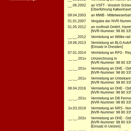
__.06.2002
an VSFT - Vossloh Schie
[Überführung København 
09.04.2003
an MWB - Mittelweserba
01.01.2007
Vergabe der NVR-Numme
01.05.2012
an northrail GmbH, Ham
[NVR-Nummer: 98 80 33
__.__.2012
Vermietung an Willke rail
19.06.2013
Vermietung an BLG AutoR
[Einsatz in Dresden]
07.01.2014
Vermietung an RFG - Reg
__.__.201x
Umzeichnung in
[NVR-Nummer: 98 80 33
__.__.201x
Vermietung an OHE - Ost
[NVR-Nummer: 98 80 335
__.__.201x
Vermietung an Unbekannt
[NVR-Nummer: 98 80 33
08.04.2016
Vermietung an OHE - Ost
[NVR-Nummer: 98 80 335
__.__.201x
Vermietung an DB Fernve
[NVR-Nummer: 98 80 33
2x.03.2019
Vermietung an NRS - Nor
[NVR-Nummer: 98 80 3352
__.__.202x
Vermietung an OHE - Ost
[NVR-Nummer: 98 80 33
[Einsatz in Uelzen]