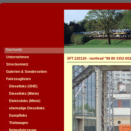
Startseite
Unternehmen
SFT 220120 - northrail "98 80 3352 00
Streckennetz
Galerien & Sonderseiten
Fahrzeuglisten
Dieselloks (OHE)
Dieselloks (Miete)
Elektroloks (Miete)
ehemalige Dieselloks
Dampfloks
Triebwagen
Nebenfahrzeuge