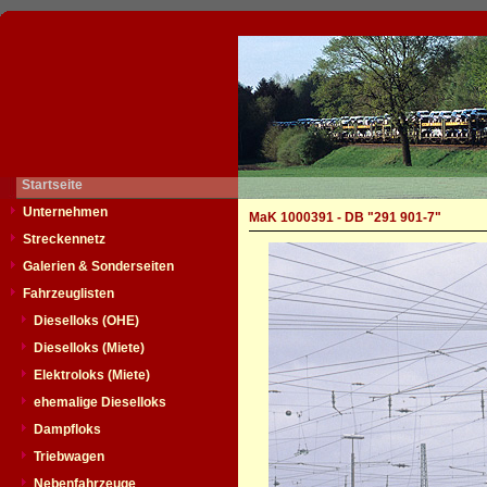
Startseite
Unternehmen
MaK 1000391 - DB "291 901-7"
Streckennetz
Galerien & Sonderseiten
Fahrzeuglisten
Dieselloks (OHE)
Dieselloks (Miete)
Elektroloks (Miete)
ehemalige Dieselloks
Dampfloks
Triebwagen
Nebenfahrzeuge