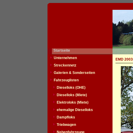
Startseite
Unternehmen
EMD 20038
Streckennetz
Galerien & Sonderseiten
Fahrzeuglisten
Dieselloks (OHE)
Dieselloks (Miete)
Elektroloks (Miete)
ehemalige Dieselloks
Dampfloks
Triebwagen
Nebenfahrzeuge