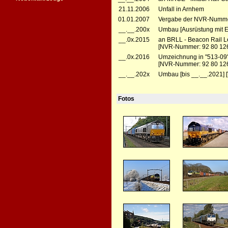
21.11.2006
Unfall in Arnhem
01.01.2007
Vergabe der NVR-Numme
__.__.200x
Umbau [Ausrüstung mit 
__.0x.2015
an BRLL - Beacon Rail L
[NVR-Nummer: 92 80 12
__.0x.2016
Umzeichnung in "513-09
[NVR-Nummer: 92 80 12
__.__.202x
Umbau [bis __.__.2021] [
Fotos