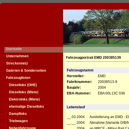
Startseite
Unternehmen
Fahrzeugportrait EMD 200385139
Streckennetz
Fahrzeugstamm
Galerien & Sonderseiten
Hersteller:
EMD
Fahrzeuglisten
Fabriknummer:
20038513-9
Dieselloks (OHE)
Baujahr:
2004
Dieselloks (Miete)
EBA-Nummer:
EBA 00L13C 036
Elektroloks (Miete)
ehemalige Dieselloks
Lebenslauf
Dampfloks
__.03.2004
Auslieferung an EMD - El
Triebwagen
__.__.2004
Abnahme [Variante D/B/
Nebenfahrzeuge
__.__.2004
an MRCE - Mitsui Rail Ca