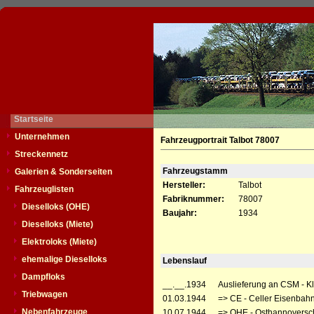
Startseite
Unternehmen
Fahrzeugportrait Talbot 78007
Streckennetz
Fahrzeugstamm
Galerien & Sonderseiten
Hersteller:
Talbot
Fahrzeuglisten
Fabriknummer:
78007
Dieselloks (OHE)
Baujahr:
1934
Dieselloks (Miete)
Elektroloks (Miete)
ehemalige Dieselloks
Lebenslauf
Dampfloks
__.__.1934
Auslieferung an CSM - Kl
Triebwagen
01.03.1944
=> CE - Celler Eisenbah
Nebenfahrzeuge
10.07.1944
=> OHE - Osthannoversc