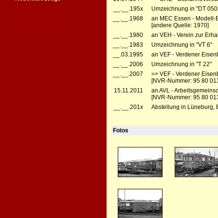
__.__.195x
Umzeichnung in "DT 050
__.__.1968
an MEC Essen - Modell-
[andere Quelle: 1970]
__.__.1980
an VEH - Verein zur Erha
__.__.1983
Umzeichnung in "VT 6"
__.03.1995
an VEF - Verdener Eisenba
__.__.2006
Umzeichnung in "T 22"
__.__.2007
=> VEF - Verdener Eisenb
[NVR-Nummer: 95 80 01
15.11.2011
an AVL - Arbeitsgemeinsc
[NVR-Nummer: 95 80 013
__.__.201x
Abstellung in Lüneburg,
Fotos