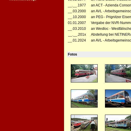
__.__.1977
an ACT - Azienda Consorz
__.03.2000
an AVL - Arbeitsgemeins
__.10.2000
an PEG - Prignitzer Eise
01.01.2007
Vergabe der NVR-Numme
__.03.2010
an Westloc - Westfälische
__.__.201x
Abstellung bei NETINERA
__.01.2024
an AVL - Arbeitsgemeins
Fotos