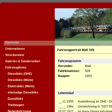
Startseite
Unternehmen
Fahrzeugportrait MaK 509
Streckennetz
Fahrzeugstamm
Galerien & Sonderseiten
Hersteller:
MaK
Fahrzeuglisten
Fabriknummer:
509
Dieselloks (OHE)
Baujahr:
1955
Dieselloks (Miete)
Elektroloks (Miete)
ehemalige Dieselloks
Lebenslauf
Dampfloks
__.11.1955
Auslieferung an OHE - O
Triebwagen
__.__.196x
Umzeichnung in "GDT 0
Nebenfahrzeuge
03.02.1977
an Hans Glaser Industri