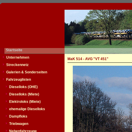
Startseite
Unternehmen
MaK 514 - AVG "VT 451"
Streckennetz
Galerien & Sonderseiten
Fahrzeuglisten
Dieselloks (OHE)
Dieselloks (Miete)
Elektroloks (Miete)
ehemalige Dieselloks
Dampfloks
Triebwagen
Nebenfahrzeuge