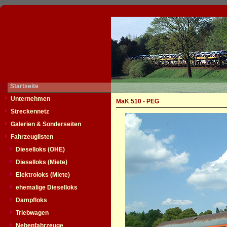
Startseite
Unternehmen
MaK 510 - PEG
Streckennetz
Galerien & Sonderseiten
Fahrzeuglisten
Dieselloks (OHE)
Dieselloks (Miete)
Elektroloks (Miete)
ehemalige Dieselloks
Dampfloks
Triebwagen
Nebenfahrzeuge