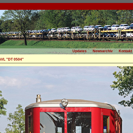
Updates
Newsarchiv
Kontakt
 AVL "DT 0504"