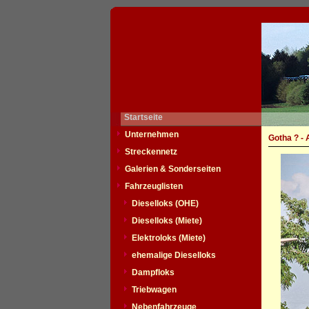
Startseite
Unternehmen
Gotha ? -
Streckennetz
Galerien & Sonderseiten
Fahrzeuglisten
Dieselloks (OHE)
Dieselloks (Miete)
Elektroloks (Miete)
ehemalige Dieselloks
Dampfloks
Triebwagen
Nebenfahrzeuge