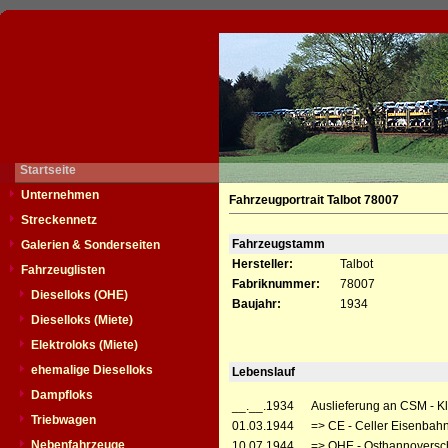
Startseite
Unternehmen
Fahrzeugportrait Talbot 78007
Streckennetz
Fahrzeugstamm
Galerien & Sonderseiten
Hersteller:
Talbot
Fahrzeuglisten
Fabriknummer:
78007
Dieselloks (OHE)
Baujahr:
1934
Dieselloks (Miete)
Elektroloks (Miete)
ehemalige Dieselloks
Lebenslauf
Dampfloks
__.__.1934
Auslieferung an CSM - Kl
Triebwagen
01.03.1944
=> CE - Celler Eisenbah
Nebenfahrzeuge
10.07.1944
=> OHE - Osthannoversc