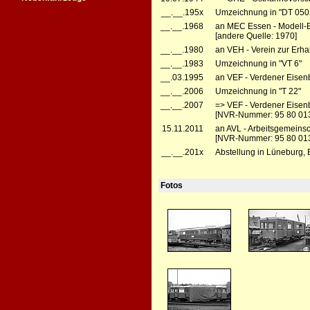
__.__.195x
Umzeichnung in "DT 050
__.__.1968
an MEC Essen - Modell-
[andere Quelle: 1970]
__.__.1980
an VEH - Verein zur Erha
__.__.1983
Umzeichnung in "VT 6"
__.03.1995
an VEF - Verdener Eisenba
__.__.2006
Umzeichnung in "T 22"
__.__.2007
=> VEF - Verdener Eisenb
[NVR-Nummer: 95 80 01
15.11.2011
an AVL - Arbeitsgemeinsc
[NVR-Nummer: 95 80 013
__.__.201x
Abstellung in Lüneburg,
Fotos