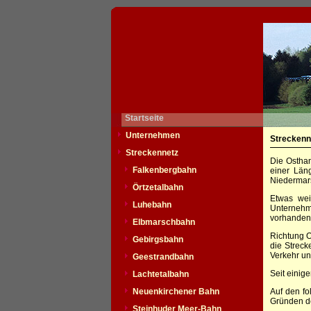
Startseite
Unternehmen
Streckenn
Streckennetz
Die Osthan
Falkenbergbahn
einer Län
Niedermars
Örtzetalbahn
Etwas wei
Luhebahn
Unternehm
vorhanden 
Elbmarschbahn
Richtung O
Gebirgsbahn
die Streck
Verkehr un
Geestrandbahn
Seit einig
Lachtetalbahn
Neuenkirchener Bahn
Auf den fo
Gründen de
Steinhuder Meer-Bahn