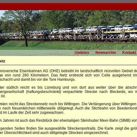
Updates
Newsarchiv
Kontakt
etz
noversche Eisenbahnen AG (OHE) betreibt im landschaftlich reizvollen Gebiet d
ge von rund 260 Kilometern. Das Netz erstreckt sich von Celle ausgehend i
chacht und damit bis vor die Tore Hamburgs.
ter südlich reicht es bis Lüneburg und von dort aus weiter über die abschn
ergesellschaft (haftungsbeschränkt) verpachtete Strecke nach Bleckede, w
ist.
sten reicht das Streckennetz noch bis Wittingen. Die Verlängerung über Witting
e nach Neuenkirchen mittlerweile stillgelegt. Auch die Stichbahn von Beedenbos
d im Laufe der Zeit sehr zugewachsen.
en Jahren ist auch das Reststück der ehemaligen Steinhuder Meer-Bahn (StMB) von
lgenden Seiten finden Sie ausgewählte Streckenportraits. Die Karte zeigt die 
r Übersichtlichkeit sind auch stillgelegte Strecken eingezeichnet.