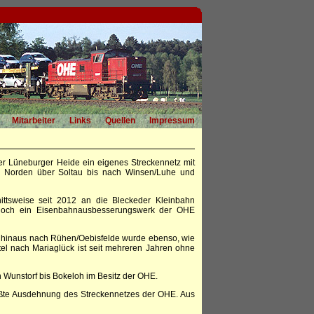
Mitarbeiter
Links
Quellen
Impressum
er Lüneburger Heide ein eigenes Streckennetz mit
m Norden über Soltau bis nach Winsen/Luhe und
ittsweise seit 2012 an die Bleckeder Kleinbahn
o noch ein Eisenbahnausbesserungswerk der OHE
en hinaus nach Rühen/Oebisfelde wurde ebenso, wie
tel nach Mariaglück ist seit mehreren Jahren ohne
 Wunstorf bis Bokeloh im Besitz der OHE.
größte Ausdehnung des Streckennetzes der OHE. Aus