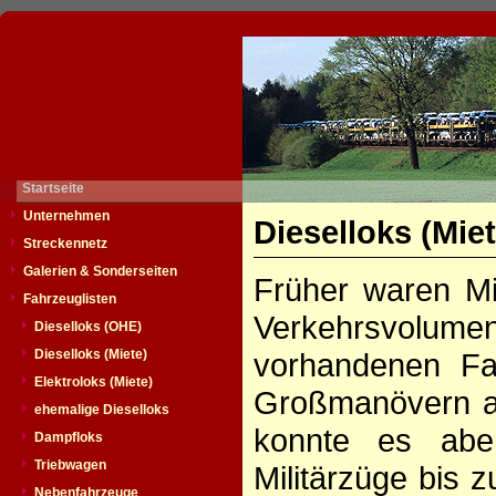
Startseite
Unternehmen
Dieselloks (Miet
Streckennetz
Galerien & Sonderseiten
Früher waren Mi
Fahrzeuglisten
Verkehrsvolu
Dieselloks (OHE)
Dieselloks (Miete)
vorhandenen Fa
Elektroloks (Miete)
Großmanövern a
ehemalige Dieselloks
konnte es abe
Dampfloks
Triebwagen
Militärzüge bis
Nebenfahrzeuge