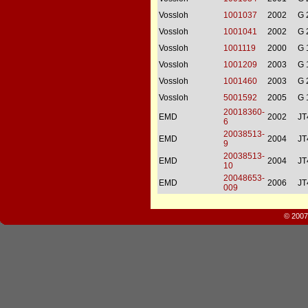
Vossloh
1001037
2002
G 
Vossloh
1001041
2002
G 
Vossloh
1001119
2000
G 
Vossloh
1001209
2003
G 
Vossloh
1001460
2003
G 
Vossloh
5001592
2005
G 
20018360-
EMD
2002
J
6
20038513-
EMD
2004
J
9
20038513-
EMD
2004
J
10
20048653-
EMD
2006
J
009
© 2007