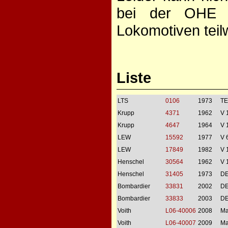
bei der OHE g
Lokomotiven teilw
Liste
LTS
0106
1973
TE
Krupp
4371
1962
V 
Krupp
4647
1964
V 
LEW
15592
1977
V 
LEW
17849
1982
V 
Henschel
30564
1962
V 
Henschel
31405
1973
DE
Bombardier
33831
2002
D
Bombardier
33833
2003
D
Voith
L06-40006
2008
Ma
Voith
L06-40007
2009
Ma