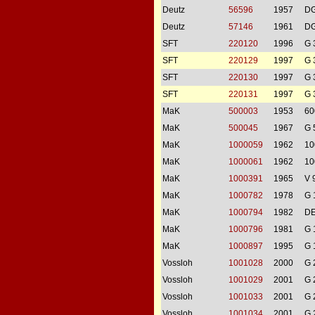
Deutz
56596
1957
DG
Deutz
57146
1961
DG
SFT
220120
1996
G 
SFT
220129
1997
G 
SFT
220130
1997
G 
SFT
220131
1997
G 
MaK
500003
1953
60
MaK
500045
1967
G 
MaK
1000059
1962
10
MaK
1000061
1962
10
MaK
1000391
1965
V 
MaK
1000782
1978
G 
MaK
1000794
1982
DE
MaK
1000796
1981
G 
MaK
1000897
1995
G 
Vossloh
1001028
2000
G 
Vossloh
1001029
2001
G 
Vossloh
1001033
2001
G 
Vossloh
1001034
2001
G 