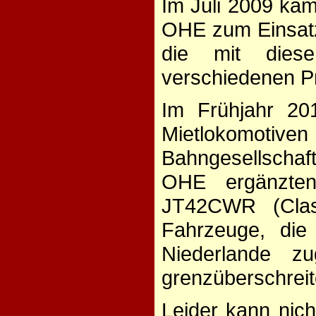
Im Juli 2009 ka
OHE zum Einsatz.
die mit die
verschiedenen P
Im Frühjahr 20
Mietlokomotiven
Bahngesellschaf
OHE ergänzte
JT42CWR (Clas
Fahrzeuge, die
Niederlande z
grenzüberschrei
Leider kann nich