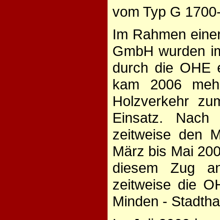
vom Typ G 1700-
Im Rahmen einer
GmbH wurden imm
durch die OHE 
kam 2006 mehr
Holzverkehr zum
Einsatz. Nach 
zeitweise den 
März bis Mai 200
diesem Zug an
zeitweise die O
Minden - Stadtha