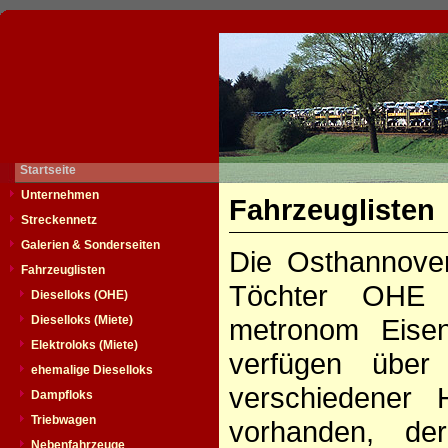
Startseite
Unternehmen
Fahrzeuglisten
Streckennetz
Galerien & Sonderseiten
Die Osthannove
Fahrzeuglisten
Töchter OHE C
Dieselloks (OHE)
Dieselloks (Miete)
metronom Eise
Elektroloks (Miete)
verfügen über 
ehemalige Dieselloks
verschiedener 
Dampfloks
Triebwagen
vorhanden, de
Nebenfahrzeuge