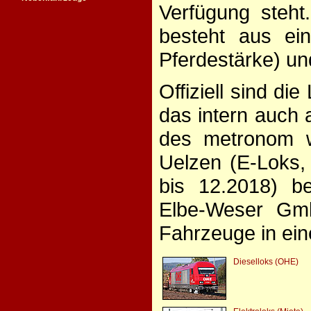
Verfügung steh
besteht aus ei
Pferdestärke) u
Offiziell sind di
das intern auch 
des metronom 
Uelzen (E-Loks,
bis 12.2018) b
Elbe-Weser Gmb
Fahrzeuge in ein
Dieselloks (OHE)