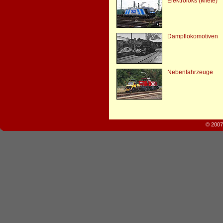
Elektroloks (Miete)
Dampflokomotiven
Nebenfahrzeuge
© 2007