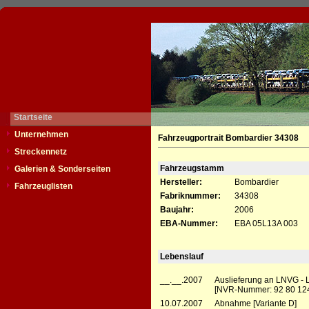
Startseite
Unternehmen
Fahrzeugportrait Bombardier 34308
Streckennetz
Fahrzeugstamm
Galerien & Sonderseiten
Hersteller:
Bombardier
Fahrzeuglisten
Fabriknummer:
34308
Baujahr:
2006
EBA-Nummer:
EBA 05L13A 003
Lebenslauf
__.__.2007
Auslieferung an LNVG - 
[NVR-Nummer: 92 80 12
10.07.2007
Abnahme [Variante D]