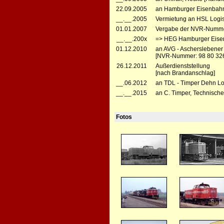
22.09.2005
an Hamburger Eisenbahn
__.__.2005
Vermietung an HSL Logis
01.01.2007
Vergabe der NVR-Numme
__.__.200x
=> HEG Hamburger Eisen
01.12.2010
an AVG - Ascherslebener
[NVR-Nummer: 98 80 32
26.12.2011
Außerdienststellung
[nach Brandanschlag]
__.06.2012
an TDL - Timper Dehn L
__.__.2015
an C. Timper, Technisc
Fotos