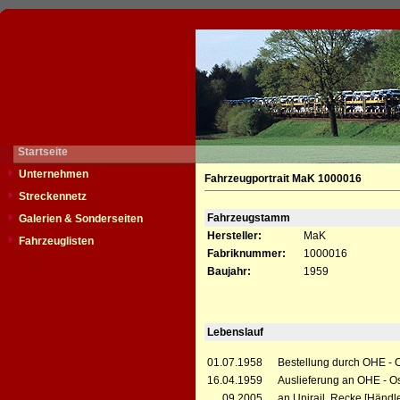
Startseite
Unternehmen
Fahrzeugportrait MaK 1000016
Streckennetz
Fahrzeugstamm
Galerien & Sonderseiten
Hersteller:
MaK
Fahrzeuglisten
Fabriknummer:
1000016
Baujahr:
1959
Lebenslauf
01.07.1958
Bestellung durch OHE - 
16.04.1959
Auslieferung an OHE - O
__.09.2005
an Unirail, Recke [Händle