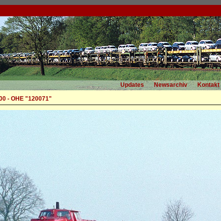
Updates
Newsarchiv
Kontakt
00 - OHE "120071"