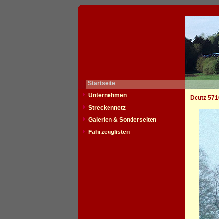
Startseite
Unternehmen
Deutz 571
Streckennetz
Galerien & Sonderseiten
Fahrzeuglisten