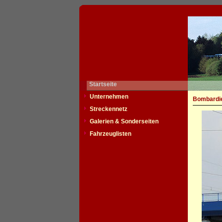
Startseite
Unternehmen
Bombardie
Streckennetz
Galerien & Sonderseiten
Fahrzeuglisten