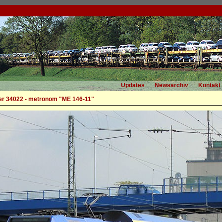
Updates
Newsarchiv
Kontakt
r 34022 - metronom "ME 146-11"