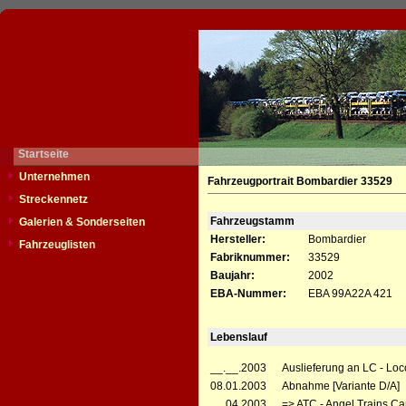
Startseite
Unternehmen
Fahrzeugportrait Bombardier 33529
Streckennetz
Fahrzeugstamm
Galerien & Sonderseiten
Hersteller:
Bombardier
Fahrzeuglisten
Fabriknummer:
33529
Baujahr:
2002
EBA-Nummer:
EBA 99A22A 421
Lebenslauf
__.__.2003
Auslieferung an LC - Lo
08.01.2003
Abnahme [Variante D/A]
__.04.2003
=> ATC - Angel Trains C