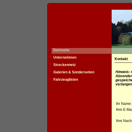
Startseite
Unternehmen
Kontakt
Streckennetz
Hinweis: 
Galerien & Sonderseiten
Absenden
Fahrzeuglisten
gespeiche
verlangen
Ihr Name:
Ihre E-Mai
Ihre Nachr