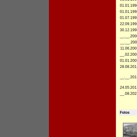
01.01.199
01.01.199
01.07.199
22.09.199
30.12.199
__.__.200
__.__.200
11.06.200
__.02.200
01.01.200
28.08.201
__.__.201
24.05.201
__.08.202
Fotos