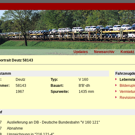
Updates
Newsarchiv
Kontakt
ortrait Deutz 58143
gstamm
Fahrzeugde
:
Deutz
Typ:
V 160
Lebensla
mmer:
58143
Bauart:
B'B'-dh
Bilderup
1967
Spurweite:
1435 mm
Vermietu
Revision
uf
7
Auslieferung an DB - Deutsche Bundesbahn "V 160 121"
7
Abnahme
8
Umzeichnung in "216 121-4"