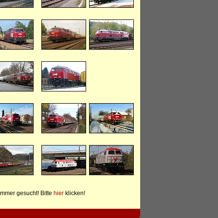
mmer gesucht! Bitte
hier
klicken!