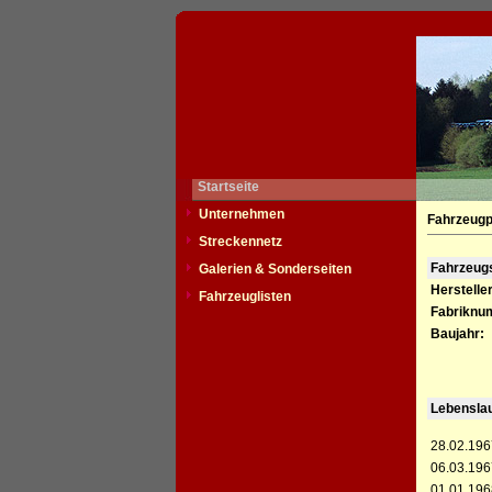
Startseite
Unternehmen
Fahrzeugp
Streckennetz
Fahrzeu
Galerien & Sonderseiten
Hersteller
Fahrzeuglisten
Fabriknu
Baujahr:
Lebensla
28.02.196
06.03.196
01.01.196