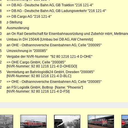
4
=> DB AG - Deutsche Bahn AG, GB Traktion "216 121-4"
8
=> DB AG - Deutsche Bahn AG, GB Ladungsverkehr "216 121-4"
9
=> DB Cargo AG "216 121-4"
8
z-Stellung
8
Ausmusterung
0
an On Rail Gesellschaft für Eisenbahnausrüstung und Zubehör mbH, Mettmann
x
Umbau in DH 1504/6 [Umbau bei DB AG, AW Chemnitz]
3
an OHE - Osthannoversche Eisenbahnen AG, Celle "200095"
5
Umzeichnung in "200085"
7
Vergabe der NVR-Nummer "92 80 1216 121-4 D-OHE"
2
=> OHE Cargo GmbH, Celle "200085"
[NVR-Nummer: 92 80 1216 121-4 D-OHEGO]
5
Vermietung an Bahnlogistik24 GmbH, Dresden "200085"
[NVR-Nummer: 92 80 1216 121-4 D-BLC]
7
=> OHE - Osthannoversche Eisenbahnen AG, Celle "200085"
2
an FSI Logistik GmbH, Bottrop [Name: "Phoenix"]
[NVR-Nummer: 92 80 1216 121-4 D-FSI]