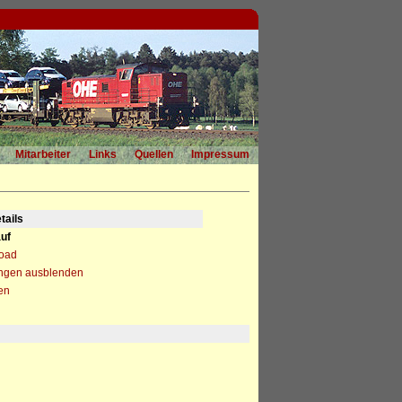
Mitarbeiter
Links
Quellen
Impressum
tails
uf
load
ngen ausblenden
en