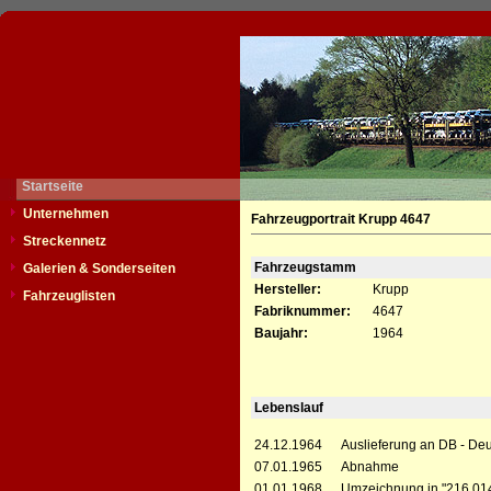
Startseite
Unternehmen
Fahrzeugportrait Krupp 4647
Streckennetz
Fahrzeugstamm
Galerien & Sonderseiten
Hersteller:
Krupp
Fahrzeuglisten
Fabriknummer:
4647
Baujahr:
1964
Lebenslauf
24.12.1964
Auslieferung an DB - De
07.01.1965
Abnahme
01.01.1968
Umzeichnung in "216 01