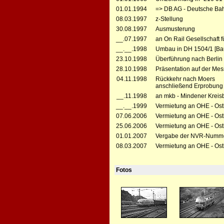
01.01.1994
=> DB AG - Deutsche Bah
08.03.1997
z-Stellung
30.08.1997
Ausmusterung
__.07.1997
an On Rail Gesellschaft
__.__.1998
Umbau in DH 1504/1 [Ba
23.10.1998
Überführung nach Berlin
28.10.1998
Präsentation auf der Mes
04.11.1998
Rückkehr nach Moers
anschließend Erprobung 
__.11.1998
an mkb - Mindener Krei
__.__.1999
Vermietung an OHE - Ost
07.06.2006
Vermietung an OHE - Ost
25.06.2006
Vermietung an OHE - Ost
01.01.2007
Vergabe der NVR-Numme
08.03.2007
Vermietung an OHE - Ost
Fotos