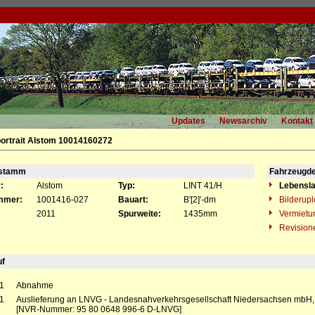
Updates
Newsarchiv
Kontakt
ortrait Alstom 10014160272
gstamm
Fahrzeugde
:
Alstom
Typ:
LINT 41/H
Lebensla
mmer:
1001416-027
Bauart:
B'[2]'-dm
Bilderup
2011
Spurweite:
1435mm
Vermietu
Revision
uf
1
Abnahme
1
Auslieferung an LNVG - Landesnahverkehrsgesellschaft Niedersachsen mbH
[NVR-Nummer: 95 80 0648 996-6 D-LNVG]