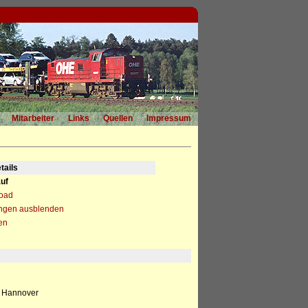
Mitarbeiter
Links
Quellen
Impressum
tails
uf
load
ngen ausblenden
en
, Hannover