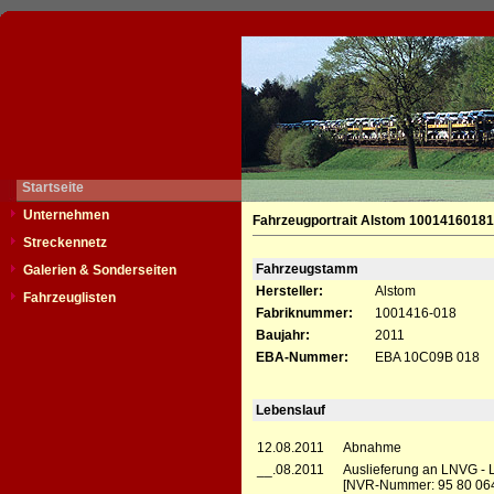
Startseite
Unternehmen
Fahrzeugportrait Alstom 10014160181
Streckennetz
Fahrzeugstamm
Galerien & Sonderseiten
Hersteller:
Alstom
Fahrzeuglisten
Fabriknummer:
1001416-018
Baujahr:
2011
EBA-Nummer:
EBA 10C09B 018
Lebenslauf
12.08.2011
Abnahme
__.08.2011
Auslieferung an LNVG -
[NVR-Nummer: 95 80 06