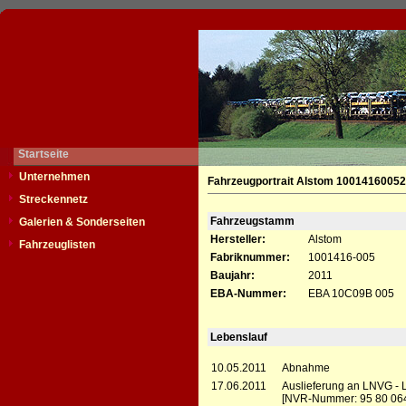
Startseite
Unternehmen
Fahrzeugportrait Alstom 10014160052
Streckennetz
Fahrzeugstamm
Galerien & Sonderseiten
Hersteller:
Alstom
Fahrzeuglisten
Fabriknummer:
1001416-005
Baujahr:
2011
EBA-Nummer:
EBA 10C09B 005
Lebenslauf
10.05.2011
Abnahme
17.06.2011
Auslieferung an LNVG -
[NVR-Nummer: 95 80 06