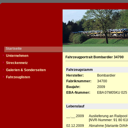
Startseite
Unternehmen
Fahrzeugportrait Bombardier 34700
Streckennetz
Fahrzeugstamm
Galerien & Sonderseiten
Hersteller:
Bombardier
Fahrzeuglisten
Fabriknummer:
34700
Baujahr:
2009
EBA-Nummer:
EBA 07M05KU 025
Lebenslauf
__.__.2009
Auslieferung an Railpoo
[NVR-Nummer: 91 80 618
02.12.2009
Abnahme [Variante D/A/H