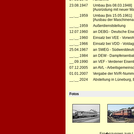
23.08.1947
Umbau [bis 08.03.1948]
[Ausrüstung mit neuer M
__.__.1959
Umbau [bis 15.05.1961]
[Ausbau der Maschinenan
__.__.1959
Außerdienststellung
12.07.1960
an DEBG - Deutsche Eise
__.__.1960
Einsatz bei VEE - Vorwo
__.__.1966
Einsatz bei VDD - Voldag
25.04.1967
an SWEG - Südwestdeutsc
__.__.1984
an DEW - Dampfeisenbahn
__.09.1990
an VEF - Verdener Eisenb
07.12.2005
an AVL - Arbeitsgemeinsc
01.01.2007
Vergabe der NVR-Numme
__.__.2024
Abstellung in Lüneburg,
Fotos
Erg�nzungen zum Leb