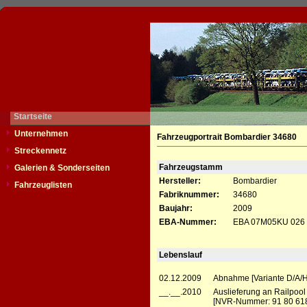
Startseite
Unternehmen
Fahrzeugportrait Bombardier 34680
Streckennetz
Fahrzeugstamm
Galerien & Sonderseiten
Hersteller:
Bombardier
Fahrzeuglisten
Fabriknummer:
34680
Baujahr:
2009
EBA-Nummer:
EBA 07M05KU 026
Lebenslauf
02.12.2009
Abnahme [Variante D/A/H
__.__.2010
Auslieferung an Railpoo
[NVR-Nummer: 91 80 618