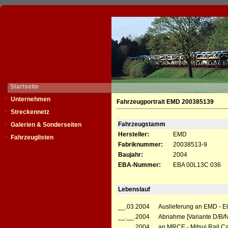
Startseite
Unternehmen
Fahrzeugportrait EMD 200385139
Streckennetz
Fahrzeugstamm
Galerien & Sonderseiten
Hersteller:
EMD
Fahrzeuglisten
Fabriknummer:
20038513-9
Baujahr:
2004
EBA-Nummer:
EBA 00L13C 036
Lebenslauf
__.03.2004
Auslieferung an EMD - El
__.__.2004
Abnahme [Variante D/B/
__.__.2004
an MRCE - Mitsui Rail Ca