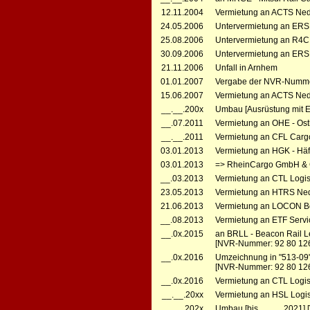
12.11.2004
Vermietung an ACTS Neder
24.05.2006
Untervermietung an ERSR
25.08.2006
Untervermietung an R4C -
30.09.2006
Untervermietung an ERSR
21.11.2006
Unfall in Arnhem
01.01.2007
Vergabe der NVR-Numme
15.06.2007
Vermietung an ACTS Neder
__.__.200x
Umbau [Ausrüstung mit 
__.07.2011
Vermietung an OHE - Ost
__.__.2011
Vermietung an CFL Cargo
03.01.2013
Vermietung an HGK - Häfe
03.01.2013
=> RheinCargo GmbH & Co
__.03.2013
Vermietung an CTL Logisti
23.05.2013
Vermietung an HTRS Neder
21.06.2013
Vermietung an LOCON Ben
__.08.2013
Vermietung an ETF Servic
__.0x.2015
an BRLL - Beacon Rail L
[NVR-Nummer: 92 80 12
__.0x.2016
Umzeichnung in "513-09
[NVR-Nummer: 92 80 12
__.0x.2016
Vermietung an CTL Logist
__.__.20xx
Vermietung an HSL Logis
__.__.202x
Umbau [bis __.__.2021] [