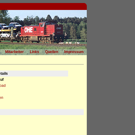
Mitarbeiter
Links
Quellen
Impressum
tails
uf
load
en