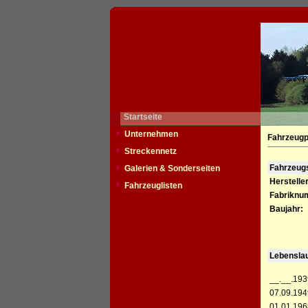
Startseite
Unternehmen
Fahrzeugp
Streckennetz
Fahrzeu
Galerien & Sonderseiten
Hersteller
Fahrzeuglisten
Fabriknu
Baujahr:
Lebensla
__.__.193
07.09.194
01.01.196