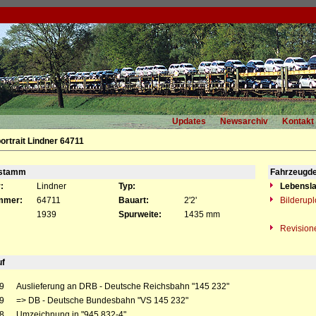
Updates
Newsarchiv
Kontakt
ortrait Lindner 64711
gstamm
Fahrzeugde
:
Lindner
Typ:
Lebensla
mmer:
64711
Bauart:
2'2'
Bilderup
1939
Spurweite:
1435 mm
Revision
uf
9
Auslieferung an DRB - Deutsche Reichsbahn "145 232"
9
=> DB - Deutsche Bundesbahn "VS 145 232"
8
Umzeichnung in "945 832-4"