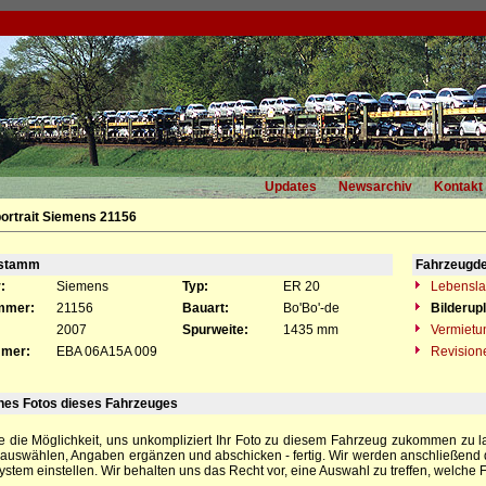
Updates
Newsarchiv
Kontakt
ortrait Siemens 21156
gstamm
Fahrzeugde
:
Siemens
Typ:
ER 20
Lebensla
mmer:
21156
Bauart:
Bo'Bo'-de
Bilderup
2007
Spurweite:
1435 mm
Vermietu
mer:
EBA 06A15A 009
Revision
nes Fotos dieses Fahrzeuges
e die Möglichkeit, uns unkompliziert Ihr Foto zu diesem Fahrzeug zukommen zu las
e auswählen, Angaben ergänzen und abschicken - fertig. Wir werden anschließend 
ystem einstellen. Wir behalten uns das Recht vor, eine Auswahl zu treffen, welche