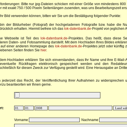
forderungen: Bitte nur jpg-Dateien schicken mit einer Größe von mindestens 800 
er mit exakt 750 / 500 Pixeln Seitenlängen zusenden, was uns Bearbeitungszeit er
Ihr Bild verwenden können, bitten wir Sie um die Bestätigung folgender Punkte:
 bin der Bildurheber (Fotograf) der hochgeladenen Fotografie bzw. habe die 
rücklich erhalten. Hiermit befreie ich das
lok-datenbank.de
-Projekt von jeglichen
se Webseite ist Teil des
lok-datenbank.de
-Projektes. Das heißt, dass diese Sei
ßeren Daten- und Fotosammlung darstellt. Mit dem Hochladen Ihres Bildes erkläre
. auf einer anderen Homepage des
lok-datenbank.de
-Projektes jetzt oder künfti
riebenen Seiten finden Sie
hier
.
 dem Hochladen erklären Sie sich einverstanden, dass Ihr Name und Ihre E-Mail
 eventuelle Rückfragen elektronisch gespeichert werden und den Redakteu
chließlich für diesen Zweck zur Verfügung gestellt wird. Eine Herausgabe an Dritte 
 jederzeit das Recht, der Veröffentlichung Ihrer Aufnahmen zu widersprechen u
erzu beantworten wir Ihnen gerne.
:
rt:
Vorname
Nachname