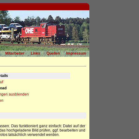
Mitarbeiter
Links
Quellen
Impressum
tails
uf
load
ngen ausblenden
en
sen. Das funktioniert ganz einfach: Datei auf der
das hochgeladene Bild prüfen, ggf. bearbeiten und
 Fotos tatsächlich verwendet werden.