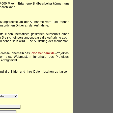
/ 600 Pixeln. Erfahrene Bildbearbeiter können uns
sparen kann.
Nutzungsrechte an der Aufnahme vom Bildurheber
 Ansprüchen Dritter an der Aufnahme.
te einen thematisch gefilterten Ausschnitt einer
n Sie sich einverstanden, dass die Aufnahme auch
g zu sehen sein wird. Eine Auflistung der momentan
-Adresse innerhalb des
lok-datenbank.de
-Projektes
ren bzw. Webmastern innerhalb des Projektes
erfolgt nicht.
nd die Bilder und Ihre Daten löschen zu lassen!