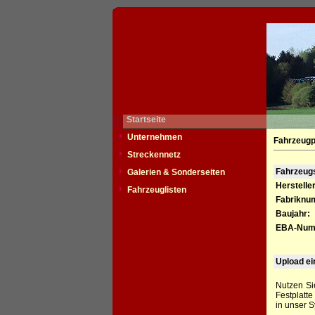
Startseite
Unternehmen
Fahrzeugp
Streckennetz
Fahrzeu
Galerien & Sonderseiten
Hersteller
Fahrzeuglisten
Fabriknu
Baujahr:
EBA-Num
Upload ei
Nutzen Si
Festplatt
in unser S