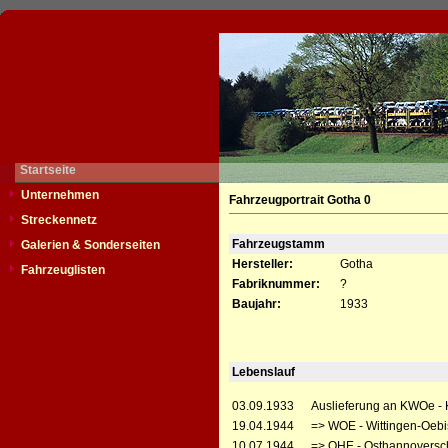
Startseite
Unternehmen
Fahrzeugportrait Gotha 0
Streckennetz
Fahrzeugstamm
Galerien & Sonderseiten
Hersteller:
Gotha
Fahrzeuglisten
Fabriknummer:
?
Baujahr:
1933
Lebenslauf
03.09.1933
Auslieferung an KWOe - 
19.04.1944
=> WOE - Wittingen-Oebi
10.07.1944
=> OHE - Osthannoversc