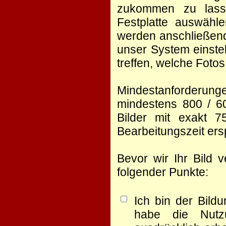
zukommen zu lasse
Festplatte auswähl
werden anschließend
unser System einste
treffen, welche Foto
Mindestanforderunge
mindestens 800 / 60
Bilder mit exakt 
Bearbeitungszeit er
Bevor wir Ihr Bild 
folgender Punkte:
Ich bin der Bild
habe die Nutz