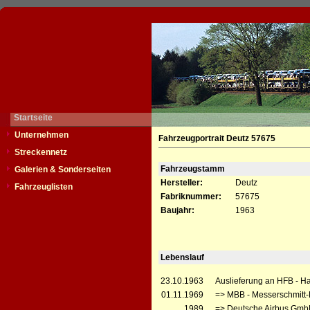
Startseite
Unternehmen
Fahrzeugportrait Deutz 57675
Streckennetz
Fahrzeugstamm
Galerien & Sonderseiten
Hersteller:
Deutz
Fahrzeuglisten
Fabriknummer:
57675
Baujahr:
1963
Lebenslauf
23.10.1963
Auslieferung an HFB - 
01.11.1969
=> MBB - Messerschmit
__.__.1989
=> Deutsche Airbus Gmb