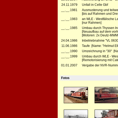
24.11.1979
Unfall in Celle Gbf
__.__.1981
Ausmusterung und teilwe
[bis auf Rahmen und Dre
__.__.1983
an WLE - Westfälische 
[nur Rahmen]
__.__.1985
Umbau durch Thyssen Ind
[Neuaufbau auf dem vo
[Motoren: 2x Deutz-MW
24.04.1986
Inbetriebnahme "VL 0630
11.06.1986
Taufe [Name: "Helmut Ell
__.__.1990
Umzeichnung in "30" [Nam
__.__.1999
Umbau durch WLE - Westf
[Remotorisierung mit Cate
01.01.2007
Vergabe der NVR-Numme
Fotos