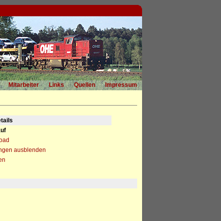
Mitarbeiter
Links
Quellen
Impressum
tails
uf
load
ngen ausblenden
en