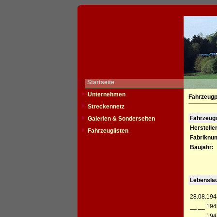
Startseite
Unternehmen
Fahrzeugp
Streckennetz
Fahrzeu
Galerien & Sonderseiten
Hersteller
Fahrzeuglisten
Fabriknu
Baujahr:
Lebensla
28.08.194
__.__.194
__.__.194