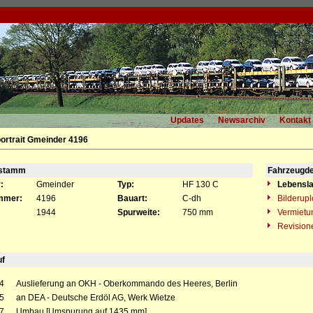
Updates
Newsarchiv
Kontakt
ortrait Gmeinder 4196
gstamm
Fahrzeugde
:
Gmeinder
Typ:
HF 130 C
Lebensla
mmer:
4196
Bauart:
C-dh
Bilderup
1944
Spurweite:
750 mm
Vermietu
Revision
uf
4
Auslieferung an OKH - Oberkommando des Heeres, Berlin
5
an DEA - Deutsche Erdöl AG, Werk Wietze
7
Umbau [Umspurung auf 1435 mm]