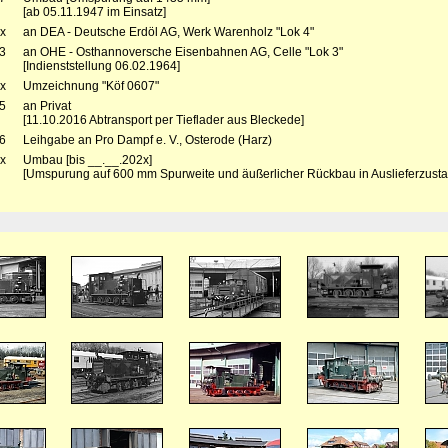
[ab 05.11.1947 im Einsatz]
x
an DEA - Deutsche Erdöl AG, Werk Warenholz "Lok 4"
3
an OHE - Osthannoversche Eisenbahnen AG, Celle "Lok 3"
[Indienststellung 06.02.1964]
x
Umzeichnung "Köf 0607"
5
an Privat
[11.10.2016 Abtransport per Tieflader aus Bleckede]
6
Leihgabe an Pro Dampf e. V., Osterode (Harz)
x
Umbau [bis __.__.202x]
[Umspurung auf 600 mm Spurweite und äußerlicher Rückbau in Auslieferzusta