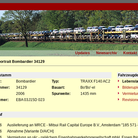
Updates
Newsarchiv
Kontakt
ortrait Bombardier 34129
gstamm
Fahrzeugde
:
Bombardier
Typ:
TRAXX F140 AC2
Lebensla
mmer:
34129
Bauart:
Bo'Bo'-el
Bilderup
2006
Spurweite:
1435 mm
Vermietu
mer:
EBA 03J15D 023
Revision
uf
6
Auslieferung an MRCE - Mitsui Rail Capital Europe B.V., Amsterdam "185 571-
6
Abnahme [Variante D/A/CH]
6
Vermietung an r4c - rail4chem Eisenbahnverkehrsgesellschaft mbH, Essen [bi