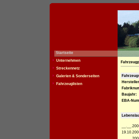
Startseite
Unternehmen
Fahrzeugp
Streckennetz
Fahrzeu
Galerien & Sonderseiten
Hersteller
Fahrzeuglisten
Fabriknu
Baujahr:
EBA-Num
Lebensla
__.__.200
19.10.200
__.__.200