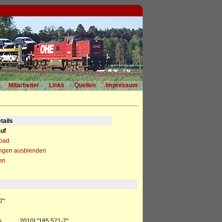
Mitarbeiter
Links
Quellen
Impressum
tails
uf
load
ngen ausblenden
en
7"
s __.__.2010] "185 571-7"