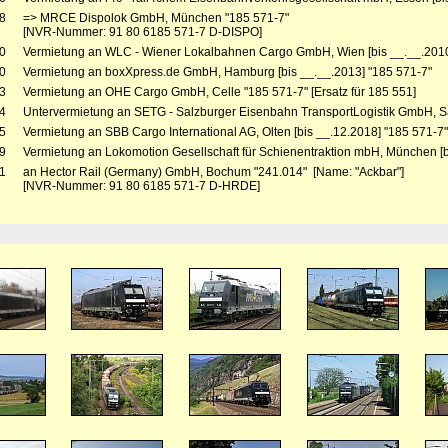
8
=> MRCE Dispolok GmbH, München "185 571-7"
[NVR-Nummer: 91 80 6185 571-7 D-DISPO]
0
Vermietung an WLC - Wiener Lokalbahnen Cargo GmbH, Wien [bis __.__.2010
0
Vermietung an boxXpress.de GmbH, Hamburg [bis __.__.2013] "185 571-7"
3
Vermietung an OHE Cargo GmbH, Celle "185 571-7" [Ersatz für 185 551]
4
Untervermietung an SETG - Salzburger Eisenbahn TransportLogistik GmbH, Sa
5
Vermietung an SBB Cargo International AG, Olten [bis __.12.2018] "185 571-7"
9
Vermietung an Lokomotion Gesellschaft für Schienentraktion mbH, München [b
1
an Hector Rail (Germany) GmbH, Bochum "241.014" [Name: "Ackbar"]
[NVR-Nummer: 91 80 6185 571-7 D-HRDE]