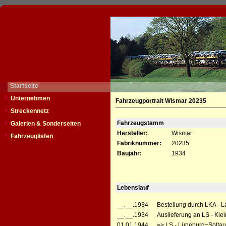
Startseite
Unternehmen
Fahrzeugportrait Wismar 20235
Streckennetz
Fahrzeugstamm
Galerien & Sonderseiten
Hersteller:
Wismar
Fahrzeuglisten
Fabriknummer:
20235
Baujahr:
1934
Lebenslauf
__.__.1934
Bestellung durch LKA - 
__.__.1934
Auslieferung an LS - Kl
01.01.1944
=> LS - Lüneburg−Solta