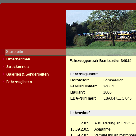
Startseite
Unternehmen
Fahrzeugportrait Bombardier 34034
Streckennetz
Fahrzeugstamm
Galerien & Sonderseiten
Hersteller:
Bombardier
Fahrzeuglisten
Fabriknummer:
34034
Baujahr:
2005
EBA-Nummer:
EBA 04K11C 045
Lebenslauf
__.__.2005
Auslieferung an LNVG -
13.09.2005
Abnahme
13.09.2005
Vermietung an metronom