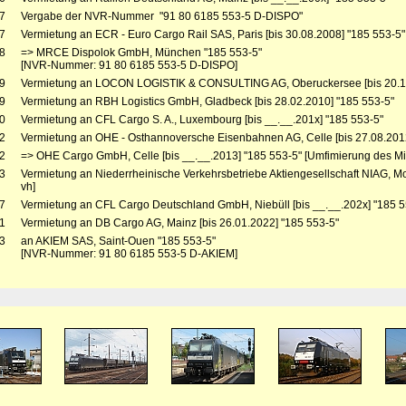
7
Vergabe der NVR-Nummer "91 80 6185 553-5 D-DISPO"
7
Vermietung an ECR - Euro Cargo Rail SAS, Paris [bis 30.08.2008] "185 553-5"
8
=> MRCE Dispolok GmbH, München "185 553-5"
[NVR-Nummer: 91 80 6185 553-5 D-DISPO]
9
Vermietung an LOCON LOGISTIK & CONSULTING AG, Oberuckersee [bis 20.10
9
Vermietung an RBH Logistics GmbH, Gladbeck [bis 28.02.2010] "185 553-5"
0
Vermietung an CFL Cargo S. A., Luxembourg [bis __.__.201x] "185 553-5"
2
Vermietung an OHE - Osthannoversche Eisenbahnen AG, Celle [bis 27.08.201
2
=> OHE Cargo GmbH, Celle [bis __.__.2013] "185 553-5" [Umfimierung des Mie
3
Vermietung an Niederrheinische Verkehrsbetriebe Aktiengesellschaft NIAG, Moe
vh]
7
Vermietung an CFL Cargo Deutschland GmbH, Niebüll [bis __.__.202x] "185 5
1
Vermietung an DB Cargo AG, Mainz [bis 26.01.2022] "185 553-5"
3
an AKIEM SAS, Saint-Ouen "185 553-5"
[NVR-Nummer: 91 80 6185 553-5 D-AKIEM]