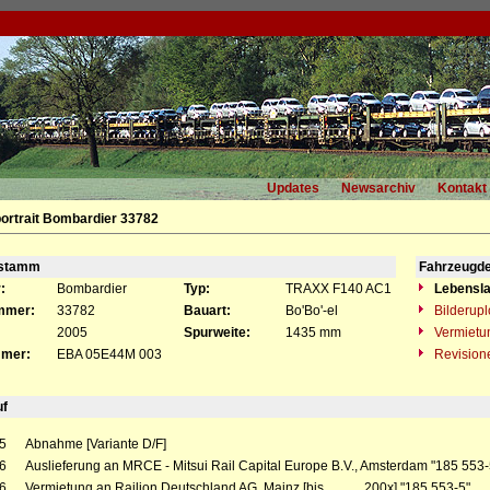
Updates
Newsarchiv
Kontakt
ortrait Bombardier 33782
gstamm
Fahrzeugde
:
Bombardier
Typ:
TRAXX F140 AC1
Lebensla
mmer:
33782
Bauart:
Bo'Bo'-el
Bilderup
2005
Spurweite:
1435 mm
Vermietu
mer:
EBA 05E44M 003
Revision
uf
5
Abnahme [Variante D/F]
6
Auslieferung an MRCE - Mitsui Rail Capital Europe B.V., Amsterdam "185 553-
6
Vermietung an Railion Deutschland AG, Mainz [bis __.__.200x] "185 553-5"