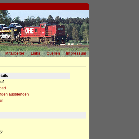
Mitarbeiter
Links
Quellen
Impressum
tails
uf
load
ngen ausblenden
en
5"