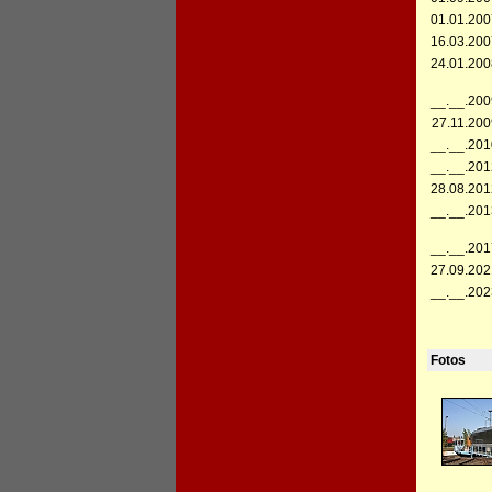
01.01.200
16.03.200
24.01.200
__.__.200
27.11.200
__.__.201
__.__.201
28.08.201
__.__.201
__.__.201
27.09.202
__.__.202
Fotos