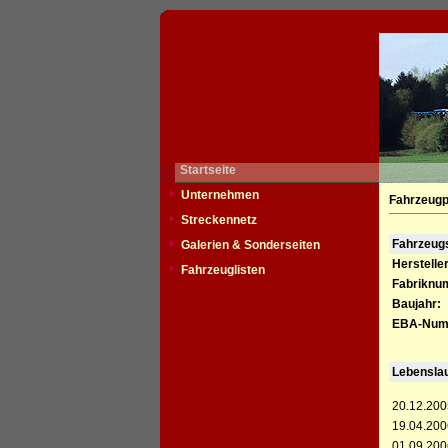
Startseite
Unternehmen
Fahrzeugp
Streckennetz
Fahrzeu
Galerien & Sonderseiten
Hersteller
Fahrzeuglisten
Fabriknu
Baujahr:
EBA-Num
Lebensla
20.12.200
19.04.200
01.09.200